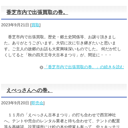
香芝市内で出張買取の巻。
2023年9月21日
[
買取
]
香芝市内で出張買取。歴史・郷土史関係等、お譲り頂きまし
た。ありがとうございます。大切に次に引き継ぎたいと思いま
す。ご主人の故郷のお話も大変興味深いものでした。 何だか忙し
くしてると「秋の四天王寺大古本まつり」が、間近に・・・
「香芝市内で出張買取の巻。」の続きを読む
えべっさんへの巻。
2023年9月20日
[
即売会
]
１１月の「えべっさん古本まつり」の打ち合わせで西宮神社
へ。テントや売台のレンタル業者と待ち合わせて、テントの配置
等を再確認。設置場所には松の木や燈篭も有って、中々キッチリ