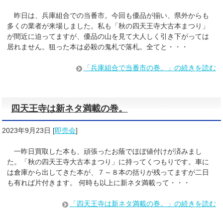
昨日は、兵庫組合での当番市。今回も優品が揃い、県外からも
多くの業者が来場しました。私も「秋の四天王寺大古本まつり」
が間近に迫ってますが、優品の山を見て大人しく引き下がっては
居れません。狙った本は必殺の鬼札で落札。全てと・・・
「兵庫組合で当番市の巻。」の続きを読む
四天王寺は新ネタ満載の巻。
2023年9月23日
[
即売会
]
一昨日買取した本も、頑張ったお蔭でほぼ値付けが済みまし
た。「秋の四天王寺大古本まつり」に持ってくつもりです。車に
は倉庫から出してきた本が、７～８本の括りが残ってますが二日
も有れば片付きます。 何時も以上に新ネタ満載って・・・
「四天王寺は新ネタ満載の巻。」の続きを読む