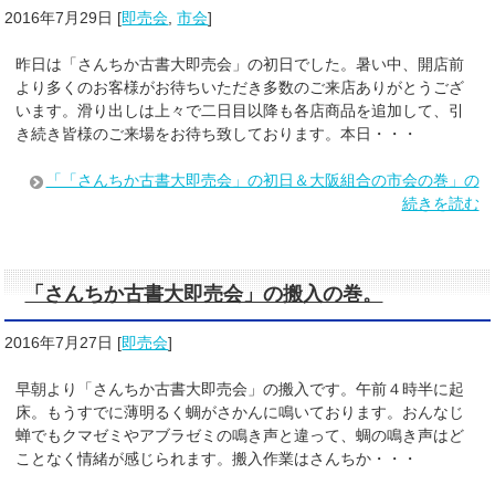
2016年7月29日
[
即売会
,
市会
]
昨日は「さんちか古書大即売会」の初日でした。暑い中、開店前
より多くのお客様がお待ちいただき多数のご来店ありがとうござ
います。滑り出しは上々で二日目以降も各店商品を追加して、引
き続き皆様のご来場をお待ち致しております。本日・・・
「「さんちか古書大即売会」の初日＆大阪組合の市会の巻」の
続きを読む
「さんちか古書大即売会」の搬入の巻。
2016年7月27日
[
即売会
]
早朝より「さんちか古書大即売会」の搬入です。午前４時半に起
床。もうすでに薄明るく蜩がさかんに鳴いております。おんなじ
蝉でもクマゼミやアブラゼミの鳴き声と違って、蜩の鳴き声はど
ことなく情緒が感じられます。搬入作業はさんちか・・・