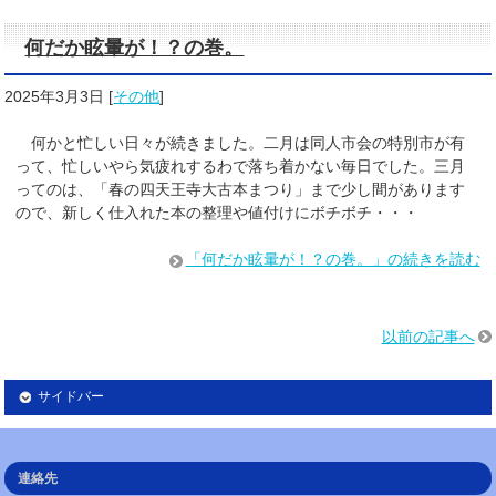
何だか眩暈が！？の巻。
2025年3月3日
[
その他
]
何かと忙しい日々が続きました。二月は同人市会の特別市が有
って、忙しいやら気疲れするわで落ち着かない毎日でした。三月
ってのは、「春の四天王寺大古本まつり」まで少し間があります
ので、新しく仕入れた本の整理や値付けにボチボチ・・・
「何だか眩暈が！？の巻。」の続きを読む
以前の記事へ
サイドバー
連絡先