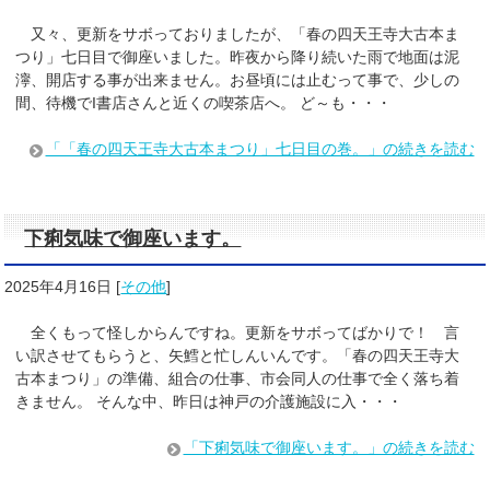
又々、更新をサボっておりましたが、「春の四天王寺大古本ま
つり」七日目で御座いました。昨夜から降り続いた雨で地面は泥
濘、開店する事が出来ません。お昼頃には止むって事で、少しの
間、待機でI書店さんと近くの喫茶店へ。 ど～も・・・
「「春の四天王寺大古本まつり」七日目の巻。」の続きを読む
下痢気味で御座います。
2025年4月16日
[
その他
]
全くもって怪しからんですね。更新をサボってばかりで！ 言
い訳させてもらうと、矢鱈と忙しんいんです。「春の四天王寺大
古本まつり」の準備、組合の仕事、市会同人の仕事で全く落ち着
きません。 そんな中、昨日は神戸の介護施設に入・・・
「下痢気味で御座います。」の続きを読む