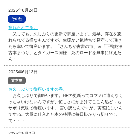
2025年8月24日
その他
忘れられてる。
又しても、久しぶりの更新で御座います。最早、存在を忘
れられてる様なもんですが、生暖かい気持ちで見守って頂け
たら幸いで御座います。 「さんちか古書の市」＆「下鴨納涼
古本まつり」とタイガース同様、死のロードを無事に終えた
ん・・・
2025年6月13日
古本屋
お久しぶりで御座いますの巻。
お久しぶりで御座います。HPの更新ってコマメに遣んなく
っちゃいけないんですが、忙しさにかまけてここん処ど～も
サボり気味で御座います。 言い訳なんですが、実際忙しいん
ですね。大量に仕入れた本の整理に毎日掛かりっ切りでし
て・・・
2025年5月2日