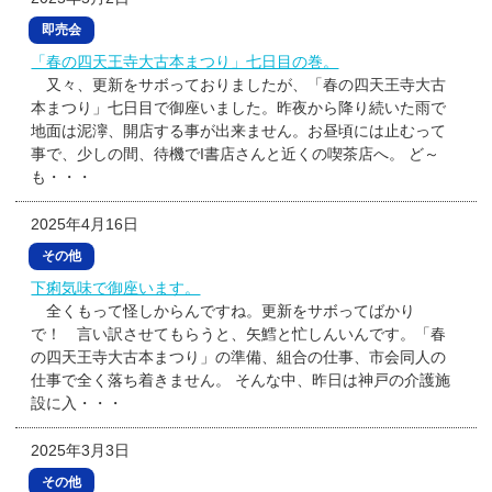
即売会
「春の四天王寺大古本まつり」七日目の巻。
又々、更新をサボっておりましたが、「春の四天王寺大古
本まつり」七日目で御座いました。昨夜から降り続いた雨で
地面は泥濘、開店する事が出来ません。お昼頃には止むって
事で、少しの間、待機でI書店さんと近くの喫茶店へ。 ど～
も・・・
2025年4月16日
その他
下痢気味で御座います。
全くもって怪しからんですね。更新をサボってばかり
で！ 言い訳させてもらうと、矢鱈と忙しんいんです。「春
の四天王寺大古本まつり」の準備、組合の仕事、市会同人の
仕事で全く落ち着きません。 そんな中、昨日は神戸の介護施
設に入・・・
2025年3月3日
その他