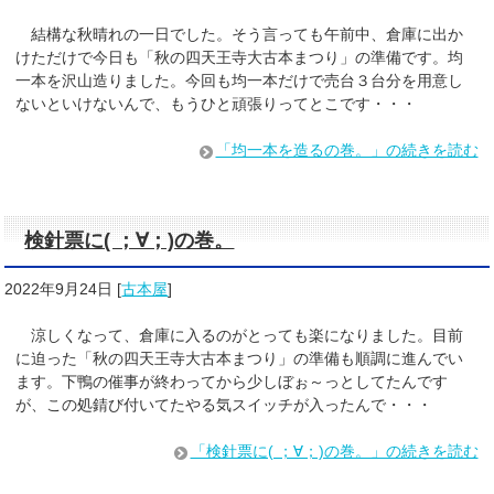
結構な秋晴れの一日でした。そう言っても午前中、倉庫に出か
けただけで今日も「秋の四天王寺大古本まつり」の準備です。均
一本を沢山造りました。今回も均一本だけで売台３台分を用意し
ないといけないんで、もうひと頑張りってとこです・・・
「均一本を造るの巻。」の続きを読む
検針票に( ；∀；)の巻。
2022年9月24日
[
古本屋
]
涼しくなって、倉庫に入るのがとっても楽になりました。目前
に迫った「秋の四天王寺大古本まつり」の準備も順調に進んでい
ます。下鴨の催事が終わってから少しぼぉ～っとしてたんです
が、この処錆び付いてたやる気スイッチが入ったんで・・・
「検針票に( ；∀；)の巻。」の続きを読む