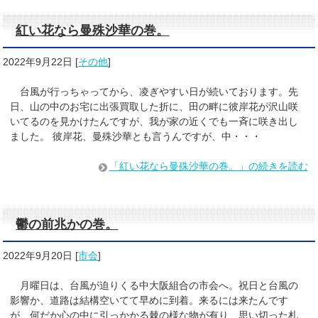
紅い花なら曼殊沙華の巻。
2022年9月22日
[
その他
]
台風が行っちゃってから、凌ぎやすい日が続いております。先
日、山の中のお宅に出張買取した折に、田の畔に彼岸花が沢山咲
いてるのを見かけたんですが、我が家の近くでも一斉に咲き出し
ました。 彼岸花、曼殊沙華とも言うんですが、中・・・
「紅い花なら曼殊沙華の巻。」の続きを読む
鬱の前兆かの巻。
2022年9月20日
[
市会
]
月曜日は、台風が迫りくる中大阪組合の市会へ。祝日と台風の
影響か、道路は結構空いてて早めに到着。来るには来たんです
が、何だか心の中に引っかかる棘の様な物が有り、思い切った札