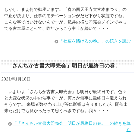
しかし、まぁ何で御座います。「春の四天王寺大古本まつり」の
中止が決まり、仕事のモチベーションがだだ下がり状態ですね。
こんな事ではいけないんですが、私共の様な即売会メインでやっ
てる古本屋にとって、昨年からこう中止が続いて・・・
「社運を賭けるの巻。」の続きを読む
「さんちか古書大即売会」明日が最終日の巻。
2021年1月18日
いよいよ「さんちか古書大即売会」も明日が最終日です。色々
と大変な状況の中の催事ですが、何とか無事に最終日を迎えられ
そうです。 来場者数や売り上げ等に影響は有りましたが、開催出
来ただけでも良かったって思うべきですね。我々・・・
「「さんちか古書大即売会」明日が最終日の巻。」の続きを読
む