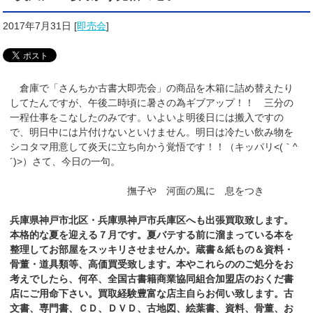
2017年7月31日
[
即売会
]
倉庫で「さんちか古書大即売会」の商品を木箱に詰め替えたり
してたんですが、午後二時頃に暑さの為ギブアップ！！ 三分の
一程仕事をこなしたのみです。いよいよ明後日には搬入ですの
で、明日中には片付けないといけません。明日は冷たい飲み物を
シコタマ用意して炎天に立ち向かう覚悟です！！（キッパリ<(｀^
´)>）さて、今日の一句。
撫子や 河面の風に 息をつき
兵庫県神戸市北区・兵庫県神戸市兵庫区へも出張買取致します。
本格的な夏を迎える７月です。夏バテする前に溜まっている本を
整理してお部屋をスッキリさせませんか。
蔵書＆紙もの＆資料・
骨董・道具類等、高価買受致します。本やこれらののご処分をお
考えでしたら、何卒、全国古書籍商業協同組合加盟店のおくだ
書
店
にご用命下さい。買取経験豊富な店主自らお伺い致します。古
文書、専門書、ＣＤ、ＤＶＤ、古地図、絵葉書、資料、骨董、お