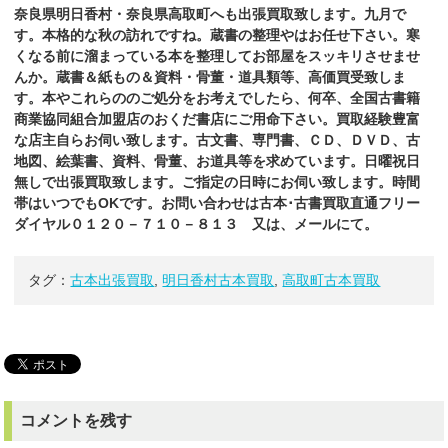
奈良県明日香村・奈良県高取町へも出張買取致します。九月で
す。本格的な秋の訪れですね。蔵書の整理やはお任せ下さい。寒
くなる前に溜まっている本を整理してお部屋をスッキリさせませ
んか。
蔵書＆紙もの＆資料・骨董・道具類等、高価買受致しま
す。本やこれらののご処分をお考えでしたら、何卒、全国古書籍
商業協同組合加盟店のおくだ
書店
にご用命下さい。買取経験豊富
な店主自らお伺い致します。古文書、専門書、ＣＤ、ＤＶＤ、古
地図、絵葉書、資料、骨董、お道具等を求めています。日曜祝日
無しで出張買取致します。ご指定の日時にお伺い致します。時間
帯はいつでもOKです。お問い合わせは古本･古書買取直通フリー
ダイヤル０１２０－７１０－８１３ 又は、メールにて。
タグ：
古本出張買取
,
明日香村古本買取
,
高取町古本買取
コメントを残す