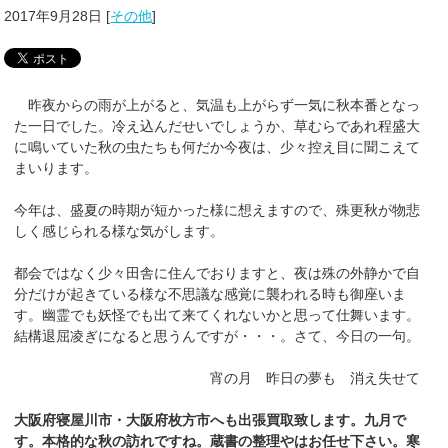
2017年9月28日
[
その他
]
昨夜からの雨が上がると、気温も上がらず一気に秋本番となっ
た一日でした。冷え込んだせいでしょうか、草むらであれ程盛大
に鳴いていた秋の虫たちも何だか今夜は、少々控え目に聞こえて
まいります。
今年は、盛夏の時期が短かった様に想えますので、殊更秋が物悲
しく感じられる様な気がします。
都会ではなく少々田舎に住んでおりますと、夜は殊の外静かで自
分だけが起きている様な不思議な感覚に襲われる時も御座いま
す。幽霊でも妖怪でも出て来てくれないかと思って仕舞います。
結構退屈凌ぎになると思うんですが・・・。さて、今日の一句。
宵の月 昨日の夢も 消え失せて
大阪府寝屋川市・大阪府枚方市へも出張買取致します。九月で
す。本格的な秋の訪れですね。蔵書の整理やはお任せ下さい。寒