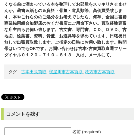
くなる前に溜まっている本を整理してお部屋をスッキリさせませ
んか。
蔵書＆紙もの＆資料・骨董・道具類等、高価買受致しま
す。本やこれらののご処分をお考えでしたら、何卒、全国古書籍
商業協同組合加盟店のおくだ
書店
にご用命下さい。買取経験豊富
な店主自らお伺い致します。古文書、専門書、ＣＤ、ＤＶＤ、古
地図、絵葉書、資料、骨董、お道具等を求めています。日曜祝日
無しで出張買取致します。ご指定の日時にお伺い致します。時間
帯はいつでもOKです。お問い合わせは古本･古書買取直通フリー
ダイヤル０１２０－７１０－８１３ 又は、メールにて。
タグ：
古本出張買取
,
寝屋川市古本買取
,
枚方市古本買取
コメントを残す
名前 (required)