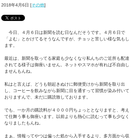
2018年4月6日
[
その他
]
今日、４月６日は新聞を読む日なんだそうです。４月６日で
「よむ」とかけてるそうなんですが、チョッと苦しい様な気もし
ます。
最近は、新聞を取ってる家庭も少なくなり私んちのご近所も配達
されてる様子は御座いません。ネットやスマホが有れば不自由し
ませんもんね。
私はと言えば、どうも朝起きぬけに郵便受けから新聞を取り出
し、コーヒーを飲みながら新聞に目を通すって習慣が染み付いて
おりますんで、未だに購読致しております。
でも、一か月の購読料が４０００円ちょっととなりますと、考え
て仕舞う事も御座います。以前よりも熱心に読むって事も少なく
なりましたもんね。
まぁ、情報ってやつは偏った処から入手するより、多方面から収