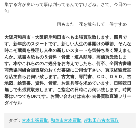
集する方が良いって事は判ってるんですけどね。さて、今日の一
句
雨もまた 花を散らして 候すすめ
大阪府和泉市・大阪府岸和田市へも出張買取致します。四月で
す。新年度のスタートです。新しい人生の幕開けの季節。そんな
時こそ蔵書を整理し人生の新しいスタートを気持ち良く迎えませ
んか。
蔵書＆紙もの＆資料・骨董・道具類等、高価買受致しま
す。本やこれらののご処分をお考えでしたら、何卒、全国古書籍
商業協同組合加盟店のおくだ
書店
にご用命下さい。買取経験豊富
な店主自らお伺い致します。古文書、専門書、ＣＤ、ＤＶＤ、古
地図、絵葉書、資料、骨董、お道具等を求めています。日曜祝日
無しで出張買取致します。ご指定の日時にお伺い致します。時間
帯はいつでもOKです。お問い合わせは古本･古書買取直通フリー
ダイヤル
タグ：
古本出張買取
,
和泉市古本買取
,
岸和田市古本買取