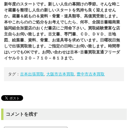
新年度のスタートです。新しい人生の幕開けの季節。そんな時こ
そ蔵書を整理し人生の新しいスタートを気持ち良く迎えません
か。
蔵書＆紙もの＆資料・骨董・道具類等、高価買受致します。
本やこれらののご処分をお考えでしたら、何卒、全国古書籍商業
協同組合加盟店のおくだ
書店
にご用命下さい。買取経験豊富な店
主自らお伺い致します。古文書、専門書、ＣＤ、ＤＶＤ、古地
図、絵葉書、資料、骨董、お道具等を求めています。日曜祝日無
しで出張買取致します。ご指定の日時にお伺い致します。時間帯
はいつでもOKです。お問い合わせは古本･古書買取直通フリーダ
イヤル０１２０－７１０－８１３まで。
タグ：
古本出張買取
,
大阪市古本買取
,
豊中市古本買取
コメントを残す