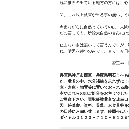
既に被害の出ている地方の方には、心
又、これ以上被害が出る事の無いよう
今更ながらに自然っていうのは、人間
だの言っても、所詮大自然の営みには
止まない雨は無いって言うんですが、
ね。晴天を待つのみです。さて、今日
蜜豆や 惚気話も
兵庫県神戸市西区・兵庫県明石市へも
た。猛暑の中、水分補給を忘れずに！
庫・倉庫・物置等に置いておられる
蔵
本やこれらののご処分をお考えでした
ご用命下さい。買取経験豊富な店主自
図、絵葉書、資料、骨董、お道具等を
の日時にお伺い致します。時間帯はい
ダイヤル０１２０－７１０－８１３ま