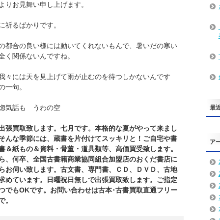
よりお見舞い申し上げます。
に祈るばかりです。
の都合の良い様には動いてくれないもんで、暑いだの寒い
全く関係ないんですね。
我々には天を見上げて雨が止むのを待つしかないんです
の一句。
 うわの空
最
出張買取致します。七月です。本格的な夏がやって来まし
そんな季節には、蔵書を片付けてスッキリと！ご自宅や書
ア
書＆紙もの＆資料・骨董・道具類等、高価買受致します。
ら、何卒、全国古書籍商業協同組合加盟店のおくだ
書店
に
らお伺い致します。古文書、専門書、ＣＤ、ＤＶＤ、古地
求めています。日曜祝日無しで出張買取致します。ご指定
つでもOKです。お問い合わせは古本･古書買取直通フリー
で。