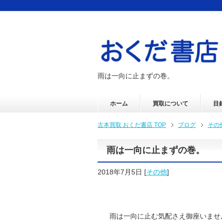
雨は一向に止まずの巻。
ホーム
買取について
目
古本買取 おくだ書店 TOP
ブログ
その
雨は一向に止まずの巻。
2018年7月5日
[
その他
]
雨は一向に止む気配さえ御座いませ