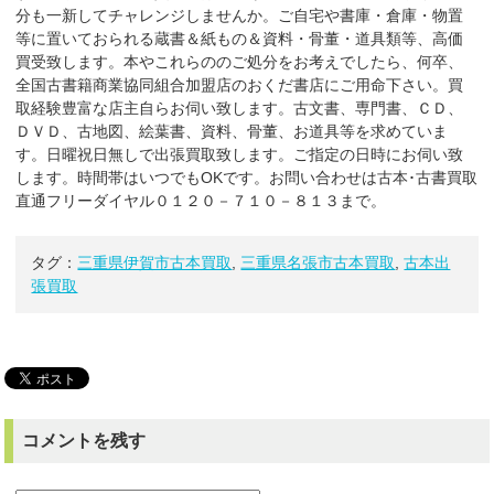
分も一新してチャレンジしませんか。ご自宅や書庫・倉庫・物置
等に置いておられる蔵書＆紙もの＆資料・骨董・道具類等、高価
買受致します。本やこれらののご処分をお考えでしたら、何卒、
全国古書籍商業協同組合加盟店のおくだ書店にご用命下さい。買
取経験豊富な店主自らお伺い致します。古文書、専門書、ＣＤ、
ＤＶＤ、古地図、絵葉書、資料、骨董、お道具等を求めていま
す。日曜祝日無しで出張買取致します。ご指定の日時にお伺い致
します。時間帯はいつでもOKです。お問い合わせは古本･古書買取
直通フリーダイヤル０１２０－７１０－８１３まで。
タグ：
三重県伊賀市古本買取
,
三重県名張市古本買取
,
古本出
張買取
コメントを残す