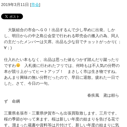
2019年3月11日
[
市会
]
大阪組合の市会へＧＯ！出品するんで少し早めに出発。しか
し、明日からの中之島公会堂で行われる即売会の搬入の為、同人
の主だったメンバーは欠席。出品も少な目でチョットがっかり( ；
∀；)
仕入れたい本もなく、出品は思った値もつかず踏んだり蹴ったり
ですわ
入札後に行われたフリでは、何時もは不人気の分野の
本が競り上がってヒートアップ！ まさしく市は生き物ですね。
あんまり興味の無い分野だったので、早目に退散。疲れた一日で
した。さて、今日の一句。
春疾風 鳶は頼ら
ず 命綱
三重県名張市・三重県伊賀市へも出張買取致します。三月です。
桜の季節がやって来ます。桜は新しい年度の始まりを告げる花で
す。溜まった蔵書や資料等は片付けて、新しい年度の始まりに気