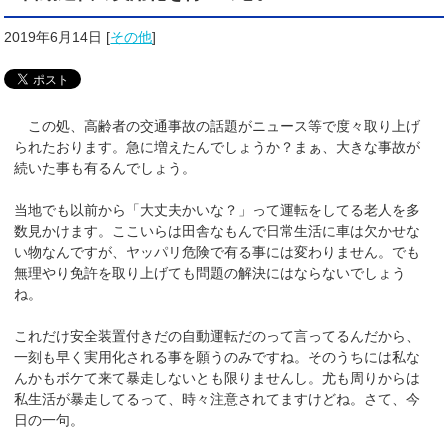
2019年6月14日
[
その他
]
この処、高齢者の交通事故の話題がニュース等で度々取り上げ
られたおります。急に増えたんでしょうか？まぁ、大きな事故が
続いた事も有るんでしょう。
当地でも以前から「大丈夫かいな？」って運転をしてる老人を多
数見かけます。ここいらは田舎なもんで日常生活に車は欠かせな
い物なんですが、ヤッパリ危険で有る事には変わりません。でも
無理やり免許を取り上げても問題の解決にはならないでしょう
ね。
これだけ安全装置付きだの自動運転だのって言ってるんだから、
一刻も早く実用化される事を願うのみですね。そのうちには私な
んかもボケて来て暴走しないとも限りませんし。尤も周りからは
私生活が暴走してるって、時々注意されてますけどね。さて、今
日の一句。