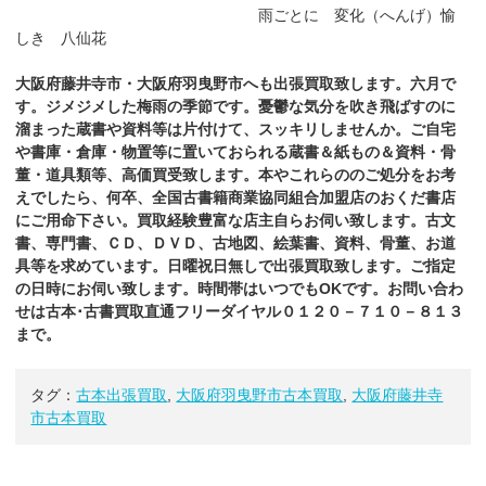
雨ごとに 変化（へんげ）愉
しき 八仙花
大阪府藤井寺市・大阪府羽曳野市へも出張買取致します。六月で
す。ジメジメした梅雨の季節です。憂鬱な気分を吹き飛ばすのに
溜まった蔵書や資料等は片付けて、スッキリしませんか。ご自宅
や書庫・倉庫・物置等に置いておられる蔵書＆紙もの＆資料・骨
董・道具類等、高価買受致します。本やこれらののご処分をお考
えでしたら、何卒、全国古書籍商業協同組合加盟店のおくだ書店
にご用命下さい。買取経験豊富な店主自らお伺い致します。古文
書、専門書、ＣＤ、ＤＶＤ、古地図、絵葉書、資料、骨董、お道
具等を求めています。日曜祝日無しで出張買取致します。ご指定
の日時にお伺い致します。時間帯はいつでもOKです。お問い合わ
せは古本･古書買取直通フリーダイヤル０１２０－７１０－８１３
まで。
タグ：
古本出張買取
,
大阪府羽曳野市古本買取
,
大阪府藤井寺
市古本買取