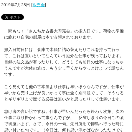
2019年7月28日
[
即売会
]
間もなく「さんちか古書大即売会」の搬入日です。荷物の準備
は終わり自宅の部屋は本で占領されております。
搬入日前日には、倉庫で木箱に詰め替えたりこれを持って行っ
て、これは置いといてなんていう厄介な仕事が残っております。
目録の注文品が有ったりして、どうしても前日の仕事になっちゃ
うんですが大体の処は、もう少し早くからやっとけよって話なん
です。
こう見えても他の古本屋より仕事は早いほうなんですが、仕事が
早いから売り上げが良いかって事は全く別問題でして、そうなる
とギリギリまで慌てる必要は無いかと思ったりして仕舞います。
怠け者の言い訳ですね。仕事が早いんだったら終わり次第、次の
仕事に取り掛かれって事なんですが。 反省しきりの今日この頃
で御座います。さて、今日の一句。先日所用で徳島へ行った時に
思い付いた句です。（今日は、何も思い浮かばなかっただけです