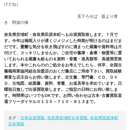
けどね）
見下ろせば 藍より青
き 阿波の海
奈良県安堵町・奈良県田原本町へも出張買取致します。７月で
す。今年は梅雨入りが遅くジメジメした時期が明けるのはまだま
だです。憂鬱な気分を吹き飛ばすのに溜まった蔵書や資料等は片
付けて、スッキリしませんか。ご自宅や書庫・倉庫・物置等に置
いておられる蔵書＆紙もの＆資料・骨董・道具類等、高価買受致
します。本やこれらののご処分をお考えでしたら、何卒、全国古
書籍商業協同組合加盟店のおくだ書店にご用命下さい。買取経験
豊富な店主自らお伺い致します。古文書、専門書、ＣＤ、ＤＶ
Ｄ、古地図、絵葉書、資料、骨董、お道具等を求めています。日
曜祝日無しで出張買取致します。ご指定の日時にお伺い致しま
す。時間帯はいつでもOKです。お問い合わせは古本･古書買取直
通フリーダイヤル０１２０－７１０－８１３まで。
タグ：
古本出張買取
,
奈良県安堵町古本買取
,
奈良県田原本町
古本買取