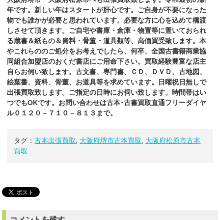
年です。新しい年はスタートが肝心です。ご自身が不要になった
物でも誰かが必要と思われています。必要な方に心を込めて橋渡
しさせて頂きます。ご自宅や書庫・倉庫・物置等に置いておられ
る蔵書＆紙もの＆資料・骨董・道具類等、高価買受致します。本
やこれらののご処分をお考えでしたら、何卒、全国古書籍商業協
同組合加盟店のおくだ書店にご用命下さい。買取経験豊富な店主
自らお伺い致します。古文書、専門書、ＣＤ、ＤＶＤ、古地図、
絵葉書、資料、骨董、お道具等を求めています。日曜祝日無しで
出張買取致します。ご指定の日時にお伺い致します。時間帯はい
つでもOKです。お問い合わせは古本･古書買取直通フリーダイヤ
ル０１２０－７１０－８１３まで。
タグ：
古本出張買取
,
大阪府堺市古本買取
,
大阪府松原市古本
買取
コメントを残す