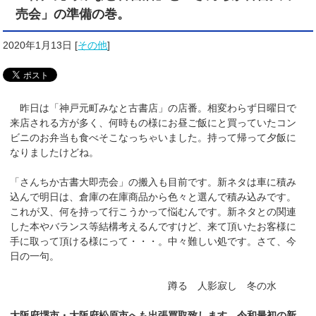
売会」の準備の巻。
2020年1月13日
[
その他
]
昨日は「神戸元町みなと古書店」の店番。相変わらず日曜日で
来店される方が多く、何時もの様にお昼ご飯にと買っていたコン
ビニのお弁当も食べそこなっちゃいました。持って帰って夕飯に
なりましたけどね。
「さんちか古書大即売会」の搬入も目前です。新ネタは車に積み
込んで明日は、倉庫の在庫商品から色々と選んで積み込みです。
これが又、何を持って行こうかって悩むんです。新ネタとの関連
した本やバランス等結構考えるんですけど、来て頂いたお客様に
手に取って頂ける様にって・・・。中々難しい処です。さて、今
日の一句。
蹲る 人影寂し 冬の水
大阪府堺市・大阪府松原市へも出張買取致します。令和最初の新