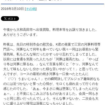
2016年3月10日
[
その他
]
午後から大和高田市へ出張買取。料理本等をお譲り頂きました。
ありがとうございます。
昨夜は、先日の特別市会の慰労会。K君の発案で三宮の河豚料理専
門店へ。河豚なんて何年も食べていない我々一同はお昼前から緊
張気味。私もどんな味だったかすっかり忘れてしまってました。
以前には食通を気取った人たちが「河豚は最高だね。」「やっぱ
り冬は河豚に限るね。」なんて言葉を聞くと「ケッ。河豚なんて
大して味もしないし分かった様な言いやがって！」と思っていた
んですが、コースの最初の焼き河豚を一口食べたとたんに
「（’◇’）うまいじゃん！」その瞬間決してブルジョア趣味的なも
のには近づかないと誓った心情が、モロくも崩れ去って行くのを
感じたのでした。「あぁ、今まさに俺は堕落してしまったんだな
ぁ～。」と不覚にもこみ上げるものがありました。会員一同もき
っと同じ思いだったんでしょう。そんな事ァないか。二次会も大
いに盛り上がり帰宅は深夜になっちゃいました。