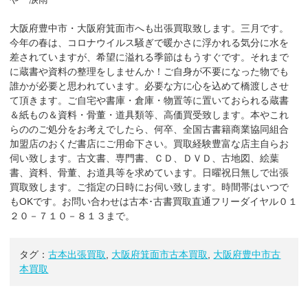
大阪府豊中市・大阪府箕面市へも出張買取致します。三月です。
今年の春は、コロナウイルス騒ぎで暖かさに浮かれる気分に水を
差されていますが、希望に溢れる季節はもうすぐです。それまで
に蔵書や資料の整理をしませんか！ご自身が不要になった物でも
誰かが必要と思われています。必要な方に心を込めて橋渡しさせ
て頂きます。ご自宅や書庫・倉庫・物置等に置いておられる蔵書
＆紙もの＆資料・骨董・道具類等、高価買受致します。本やこれ
らののご処分をお考えでしたら、何卒、全国古書籍商業協同組合
加盟店のおくだ書店にご用命下さい。買取経験豊富な店主自らお
伺い致します。古文書、専門書、ＣＤ、ＤＶＤ、古地図、絵葉
書、資料、骨董、お道具等を求めています。日曜祝日無しで出張
買取致します。ご指定の日時にお伺い致します。時間帯はいつで
もOKです。お問い合わせは古本･古書買取直通フリーダイヤル０１
２０－７１０－８１３まで。
タグ：
古本出張買取
,
大阪府箕面市古本買取
,
大阪府豊中市古
本買取