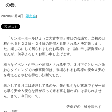
の巻。
2020年3月4日
[
即売会
]
「サンボーホールひょうご大古本市」昨日の会議で、当初の日
程から５月２２日～２４日の開催と延期されると決定致しまし
た。楽しみにして居られましたお客様には、誠に申し訳御座いま
せんが、何卒よろしくお願い申し上げます。
様々なイベントが中止や延期とされる中で、３月下旬といった微
妙なタイミングでの催事開催は、来場されるお客様の安全＆安心
を考えるとやむを得ない決断でした。
果たして５月には終息してるのか、先が見えない状況ですが一日
も早く安全＆安心な日が戻って来る事を願わずには居られませ
ん。さて、今日の一句。
佐保姫の 袖を濡らす
や 涙雨