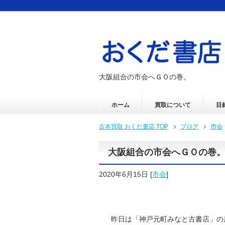
大阪組合の市会へＧＯの巻。
ホーム
買取について
目
古本買取 おくだ書店 TOP
ブログ
市会
大阪組合の市会へＧＯの巻
2020年6月15日
[
市会
]
昨日は「神戸元町みなと古書店」の