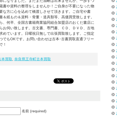
節になりました。まだまだ油断は出来ませんが、一歩ずつ
蔵書や資料の整理をしませんか！ご自身が不要になった物
要な方に心を込めて橋渡しさせて頂きます。ご自宅や書
書＆紙もの＆資料・骨董・道具類等、高価買受致します。
ら、何卒、全国古書籍商業協同組合加盟店のおくだ書店に
らお伺い致します。古文書、専門書、ＣＤ、ＤＶＤ、古地
求めています。日曜祝日無しで出張買取致します。ご指定
つでもOKです。お問い合わせは古本･古書買取直通フリー
３まで！
古本買取
,
奈良県王寺町古本買取
名前 (required)