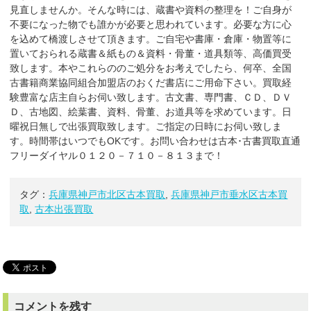
見直しませんか。そんな時には、蔵書や資料の整理を！ご自身が
不要になった物でも誰かが必要と思われています。必要な方に心
を込めて橋渡しさせて頂きます。ご自宅や書庫・倉庫・物置等に
置いておられる蔵書＆紙もの＆資料・骨董・道具類等、高価買受
致します。本やこれらののご処分をお考えでしたら、何卒、全国
古書籍商業協同組合加盟店のおくだ書店にご用命下さい。買取経
験豊富な店主自らお伺い致します。古文書、専門書、ＣＤ、ＤＶ
Ｄ、古地図、絵葉書、資料、骨董、お道具等を求めています。日
曜祝日無しで出張買取致します。ご指定の日時にお伺い致しま
す。時間帯はいつでもOKです。お問い合わせは古本･古書買取直通
フリーダイヤル０１２０－７１０－８１３まで！
タグ：
兵庫県神戸市北区古本買取
,
兵庫県神戸市垂水区古本買
取
,
古本出張買取
コメントを残す