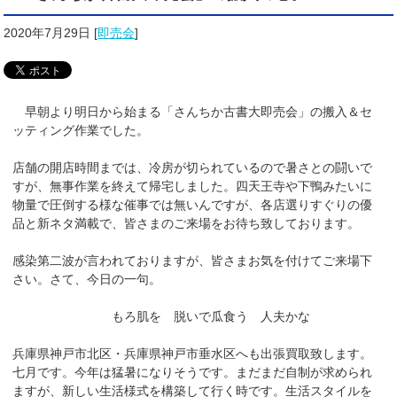
2020年7月29日
[
即売会
]
早朝より明日から始まる「さんちか古書大即売会」の搬入＆セ
ッティング作業でした。
店舗の開店時間までは、冷房が切られているので暑さとの闘いで
すが、無事作業を終えて帰宅しました。四天王寺や下鴨みたいに
物量で圧倒する様な催事では無いんですが、各店選りすぐりの優
品と新ネタ満載で、皆さまのご来場をお待ち致しております。
感染第二波が言われておりますが、皆さまお気を付けてご来場下
さい。さて、今日の一句。
もろ肌を 脱いで瓜食う 人夫かな
兵庫県神戸市北区・兵庫県神戸市垂水区へも出張買取致します。
七月です。今年は猛暑になりそうです。まだまだ自制が求められ
ますが、新しい生活様式を構築して行く時です。生活スタイルを