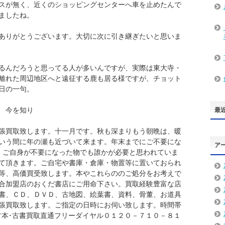
スが無く、近くのショッピングセンターへ車を止めたんで
ましたね。
ありがとうございます。大切に次に引き継ぎたいと思いま
るんだろうと思ってる人が多いんですが、実際は東大寺・
離れた周辺地区へと遠征する鹿も居る様ですが、チョット
日の一句。
を知り
最
張買取致します。十一月です。秋も深まりもう朝晩は、暖
いう間に年の瀬も近づいて来ます。年末までにご不要にな
ア
。 ご自身が不要になった物でも誰かが必要と思われていま
て頂きます。ご自宅や書庫・倉庫・物置等に置いておられ
等、高価買受致します。本やこれらののご処分をお考えで
合加盟店のおくだ書店にご用命下さい。買取経験豊富な店
書、ＣＤ、ＤＶＤ、古地図、絵葉書、資料、骨董、お道具
張買取致します。ご指定の日時にお伺い致します。時間帯
古本･古書買取直通フリーダイヤル０１２０－７１０－８１