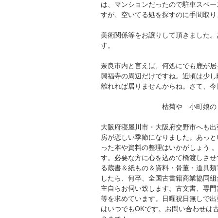
は、マンションだったので駐車スペー
すが、空いてる処を探すのに手間取り
美術関係等をお譲りして頂きました。
す。
奈良市内と言えば、何処にでも鹿が居
興福寺の周辺だけですね。近頃は少し
離れれば居りませんからね。さて、今
枯菊や 小町娘の 今
大阪府寝屋川市・大阪府交野市へも出
房が恋しい季節になりました。あっと
った本や資料の整理はいかがしょう 
す。必要な方に心を込めて橋渡しさせ
る蔵書＆紙もの＆資料・骨董・道具類
したら、何卒、全国古書籍商業協同組
主自らお伺い致します。古文書、専門
等を求めています。日曜祝日無しで出
はいつでもOKです。お問い合わせは