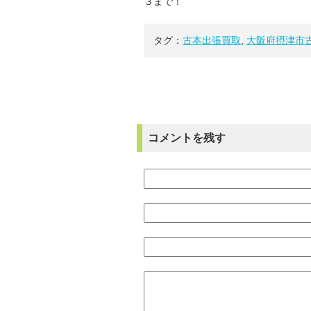
３まで！
タグ：
古本出張買取
,
大阪府摂津市
コメントを残す