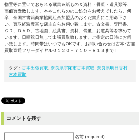
物置等に置いておられる蔵書＆紙もの＆資料・骨董・道具類等、
高価買受致します。本やこれらののご処分をお考えでしたら、何
卒、全国古書籍商業協同組合加盟店のおくだ書店にご用命下さ
い。買取経験豊富な店主自らお伺い致します。古文書、専門書、
ＣＤ、ＤＶＤ、古地図、絵葉書、資料、骨董、お道具等を求めて
います。日曜祝日無しで出張買取致します。ご指定の日時にお伺
い致します。時間帯はいつでもOKです。お問い合わせは古本･古書
買取直通フリーダイヤル０１２０－７１０－８１３まで！
タグ：
古本出張買取
,
奈良県宇陀市古本買取
,
奈良県明日香村
古本買取
コメントを残す
名前 (required)