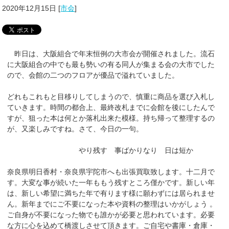
2020年12月15日
[
市会
]
昨日は、大阪組合で年末恒例の大市会が開催されました。流石
に大阪組合の中でも最も勢いの有る同人が集まる会の大市でした
ので、会館の二つのフロアが優品で溢れていました。
どれもこれもと目移りしてしまうので、慎重に商品を選び入札し
ていきます。時間の都合上、最終改札までに会館を後にしたんで
すが、狙った本は何とか落札出来た模様。持ち帰って整理するの
が、又楽しみですね。さて、今日の一句。
やり残す 事ばかりなり 日は短か
奈良県明日香村・奈良県宇陀市へも出張買取致します。十二月で
す。大変な事が続いた一年ももう残すところ僅かです。新しい年
は、新しい希望に満ちた年で有ります様に願わずには居られませ
ん。新年までにご不要になった本や資料の整理はいかがしょう 。
ご自身が不要になった物でも誰かが必要と思われています。必要
な方に心を込めて橋渡しさせて頂きます。ご自宅や書庫・倉庫・