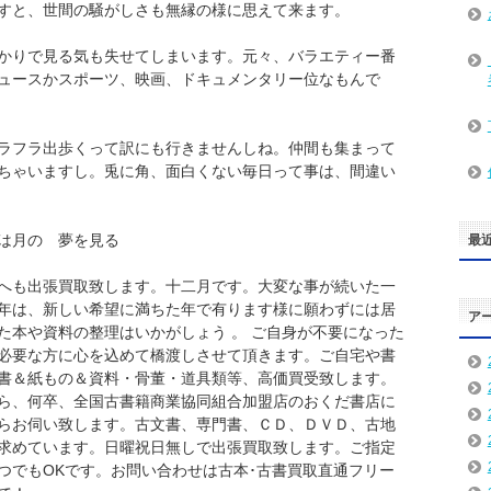
すと、世間の騒がしさも無縁の様に思えて来ます。
かりで見る気も失せてしまいます。元々、バラエティー番
ュースかスポーツ、映画、ドキュメンタリー位なもんで
ラフラ出歩くって訳にも行きませんしね。仲間も集まって
ちゃいますし。兎に角、面白くない毎日って事は、間違い
 夢を見る
最
へも出張買取致します。十二月です。大変な事が続いた一
年は、新しい希望に満ちた年で有ります様に願わずには居
ア
た本や資料の整理はいかがしょう 。 ご自身が不要になった
必要な方に心を込めて橋渡しさせて頂きます。ご自宅や書
書＆紙もの＆資料・骨董・道具類等、高価買受致します。
ら、何卒、全国古書籍商業協同組合加盟店のおくだ書店に
らお伺い致します。古文書、専門書、ＣＤ、ＤＶＤ、古地
求めています。日曜祝日無しで出張買取致します。ご指定
つでもOKです。お問い合わせは古本･古書買取直通フリー