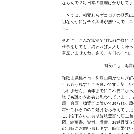
なもんで？毎日本の整理ばかりしてま
ＴＶでは、相変わらずコロナの話題ば
組なんかには全く興味が無いんで、ニ
す。
それに、こんな状況では以前の様にフ
仕事をしても、終われば大人しく帰っ
御座いませんね。さて、今日の一句。
闇夜にも 海鼠は月の
和歌山県橋本市・和歌山県かつらぎ町
年ももう残すところ僅かです。新しい
られません。新年までにご不要になっ
物でも誰かが必要と思われています。
庫・倉庫・物置等に置いておられる蔵
本やこれらののご処分をお考えでした
ご用命下さい。買取経験豊富な店主自
図、絵葉書、資料、骨董、お道具等を
の日時にお伺い致します。時間帯はい