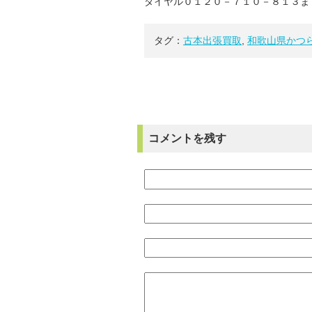
ダイヤル０１２０－７１０－８１３ま
タグ：
古本出張買取
,
和歌山県かつ
コメントを残す