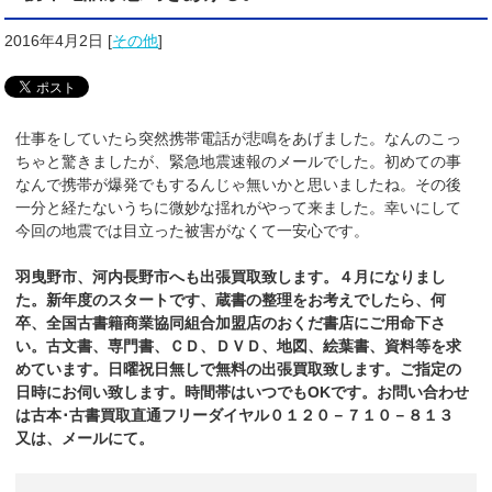
2016年4月2日
[
その他
]
仕事をしていたら突然携帯電話が悲鳴をあげました。なんのこっ
ちゃと驚きましたが、緊急地震速報のメールでした。初めての事
なんで携帯が爆発でもするんじゃ無いかと思いましたね。その後
一分と経たないうちに微妙な揺れがやって来ました。幸いにして
今回の地震では目立った被害がなくて一安心です。
羽曳野市、河内長野市へも出張買取致します。４月になりまし
た。新年度のスタートです、蔵書の整理をお考えでしたら、何
卒、全国古書籍商業協同組合加盟店のおくだ
書店
にご用命下さ
い。古文書、専門書、ＣＤ、ＤＶＤ、地図、絵葉書、資料等を求
めています。日曜祝日無しで無料の出張買取致します。ご指定の
日時にお伺い致します。時間帯はいつでもOKです。お問い合わせ
は古本･古書買取直通フリーダイヤル０１２０－７１０－８１３
又は、メールにて。