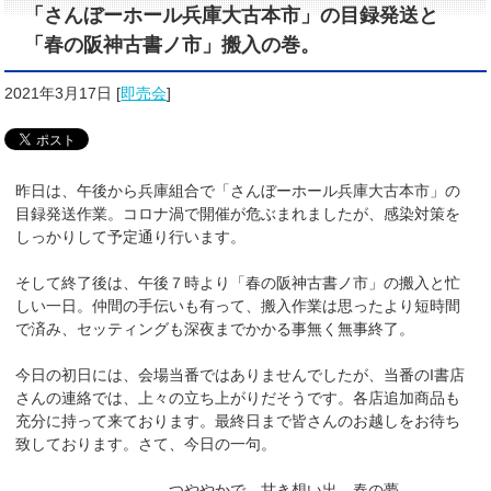
「さんぼーホール兵庫大古本市」の目録発送と
「春の阪神古書ノ市」搬入の巻。
2021年3月17日
[
即売会
]
昨日は、午後から兵庫組合で「さんぼーホール兵庫大古本市」の
目録発送作業。コロナ渦で開催が危ぶまれましたが、感染対策を
しっかりして予定通り行います。
そして終了後は、午後７時より「春の阪神古書ノ市」の搬入と忙
しい一日。仲間の手伝いも有って、搬入作業は思ったより短時間
で済み、セッティングも深夜までかかる事無く無事終了。
今日の初日には、会場当番ではありませんでしたが、当番のI書店
さんの連絡では、上々の立ち上がりだそうです。各店追加商品も
充分に持って来ております。最終日まで皆さんのお越しをお待ち
致しております。さて、今日の一句。
つややかで 甘き想い出 春の夢