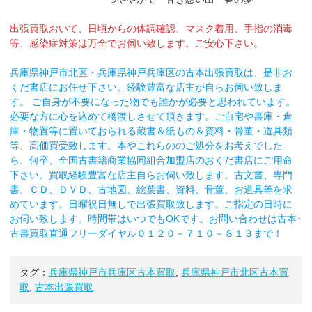
出張買取おいて、日頃からの体調確認、マスク着用、手指の消毒
等、感染症対策は万全でお伺い致します。ご安心下さい。
兵庫県神戸市北区・兵庫県神戸兵庫区の古本出張買取は、是非お
くだ書店にお任せ下さい。経験豊富な店主が自らお伺い致しま
す。 ご自身が不要になった物でも誰かが必要と思われています。
必要な方に心を込めて橋渡しさせて頂きます。ご自宅や書庫・倉
庫・物置等に置いておられる蔵書＆紙もの＆資料・骨董・道具類
等、高価買受致します。本やこれらののご処分をお考えでした
ら、何卒、全国古書籍商業協同組合加盟店のおくだ書店にご用命
下さい。買取経験豊富な店主自らお伺い致します。古文書、専門
書、ＣＤ、ＤＶＤ、古地図、絵葉書、資料、骨董、お道具等を求
めています。日曜祝日無しで出張買取致します。ご指定の日時に
お伺い致します。時間帯はいつでもOKです。お問い合わせは古本･
古書買取直通フリーダイヤル０１２０－７１０－８１３まで！
タグ：
兵庫県神戸市兵庫区古本買取
,
兵庫県神戸市北区古本買
取
,
古本出張買取