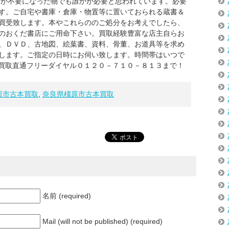
身が不要になった物でも誰かが必要と思われています。必要
す。ご自宅や書庫・倉庫・物置等に置いておられる蔵書＆
買受致します。本やこれらののご処分をお考えでしたら、
のおくだ書店にご用命下さい。買取経験豊富な店主自らお
、ＤＶＤ、古地図、絵葉書、資料、骨董、お道具等を求め
します。ご指定の日時にお伺い致します。時間帯はいつで
書買取直通フリーダイヤル０１２０－７１０－８１３まで！
田市古本買取
,
奈良県橿原市古本買取
名前 (required)
Mail (will not be published) (required)