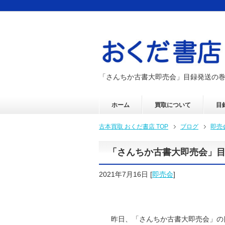
「さんちか古書大即売会」目録発送の
ホーム
買取について
目
古本買取 おくだ書店 TOP
ブログ
即売
「さんちか古書大即売会」
2021年7月16日
[
即売会
]
昨日、「さんちか古書大即売会」の