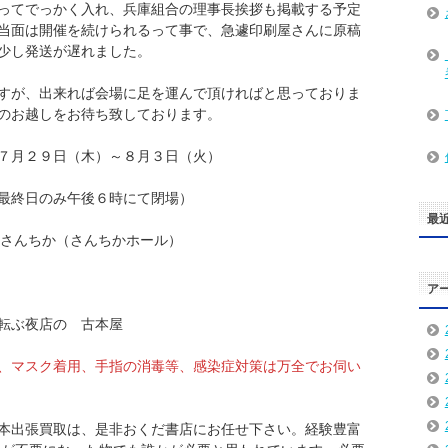
ってでっかく入れ、兵庫組合の理事長挨拶も掲載する予定
当面は開催を続けられるって事で、急遽印刷屋さんに原稿
少し発送が遅れました。
すが、出来れば会場に足を運んで頂ければと思っておりま
のお越しをお待ち致しております。
 ７月２９日（木）～８月３日（火）
終日のみ午後６時にて閉場）
最
りすぐ さんちか（さんちかホール）
ア
の 古本屋
、マスク着用、手指の消毒等、感染症対策は万全でお伺い
本出張買取は、是非おくだ書店にお任せ下さい。経験豊富