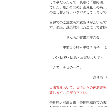
って事だったんで、表紙に「最終回」
でした。処が再開発計画見直しの為、
の差し替え等、バタバタしてしまって
目録でのご注文も大変ありがたいんで
す。勿論、感染対策は万全にして皆様
「さんちか古書大即売会」
午前１０時～午後７時半 （最
JR・阪神・阪急・三宮駅よ
さて、今日の一句。
通り雨 転ぶ夜店
出張買取おいて、日頃からの体調確認
致します。ご安心下さい。
奈良県大和高田市・奈良県橿原市の古