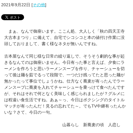
2021年9月22日
[
その他
]
まぁ、なんで御座います。ここん処、大人しく「秋の四天王寺
大古本まつり」に備えて、自宅でシコシコと本の値付け作業に没
頭しておりまして、書く様なネタが無いんですね。
古本屋なんて同じ様な日常の繰り返しで、そうそう劇的な事が起
きるなんてのは御座いません。今日有った事と言えば、夕食にラ
ーメンを作ろうと思いラーメンスープを作り、チャーシューを切
って後は麺を茹でるって段階で、一つだけ残ってたと思った麺が
無かったって事位でしょうかね。仕方なく蕎麦が有ったんでラー
メンスープに蕎麦を入れてチャーシューを乗っけて食べたんです
が、それはそれで何となく美味しく感じられましたが？グルメに
は程遠い食生活ですね。あぁ～っ、今日はボクシングのタイトル
マッチが有ったんだ！見るの忘れてた～。でもTV中継有ったんか
いな？さて、今日の一句。
山暮らし 新蕎麦の頃 人恋し