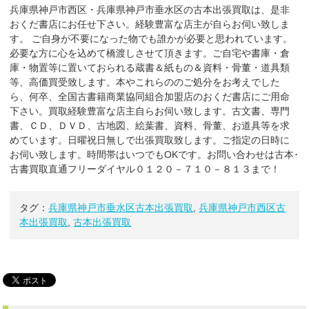
兵庫県神戸市西区・兵庫県神戸市垂水区の古本出張買取は、是非
おくだ書店にお任せ下さい。経験豊富な店主が自らお伺い致しま
す。 ご自身が不要になった物でも誰かが必要と思われています。
必要な方に心を込めて橋渡しさせて頂きます。ご自宅や書庫・倉
庫・物置等に置いておられる蔵書＆紙もの＆資料・骨董・道具類
等、高価買受致します。本やこれらののご処分をお考えでした
ら、何卒、全国古書籍商業協同組合加盟店のおくだ書店にご用命
下さい。買取経験豊富な店主自らお伺い致します。古文書、専門
書、ＣＤ、ＤＶＤ、古地図、絵葉書、資料、骨董、お道具等を求
めています。日曜祝日無しで出張買取致します。ご指定の日時に
お伺い致します。時間帯はいつでもOKです。お問い合わせは古本･
古書買取直通フリーダイヤル０１２０－７１０－８１３まで！
タグ：
兵庫県神戸市垂水区古本出張買取
,
兵庫県神戸市西区古
本出張買取
,
古本出張買取