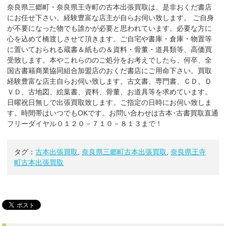
奈良県三郷町・奈良県王寺町の古本出張買取は、是非おくだ書店
にお任せ下さい。経験豊富な店主が自らお伺い致します。 ご自身
が不要になった物でも誰かが必要と思われています。必要な方に
心を込めて橋渡しさせて頂きます。ご自宅や書庫・倉庫・物置等
に置いておられる蔵書＆紙もの＆資料・骨董・道具類等、高価買
受致します。本やこれらののご処分をお考えでしたら、何卒、全
国古書籍商業協同組合加盟店のおくだ書店にご用命下さい。買取
経験豊富な店主自らお伺い致します。古文書、専門書、ＣＤ、Ｄ
ＶＤ、古地図、絵葉書、資料、骨董、お道具等を求めています。
日曜祝日無しで出張買取致します。ご指定の日時にお伺い致しま
す。時間帯はいつでもOKです。お問い合わせは古本･古書買取直通
フリーダイヤル０１２０－７１０－８１３まで！
タグ：
古本出張買取
,
奈良県三郷町古本出張買取
,
奈良県王寺
町古本出張買取