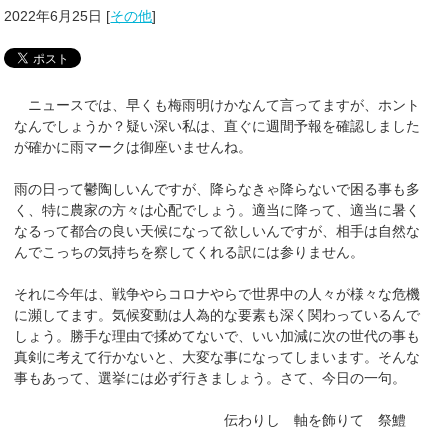
2022年6月25日
[
その他
]
ニュースでは、早くも梅雨明けかなんて言ってますが、ホント
なんでしょうか？疑い深い私は、直ぐに週間予報を確認しました
が確かに雨マークは御座いませんね。
雨の日って鬱陶しいんですが、降らなきゃ降らないで困る事も多
く、特に農家の方々は心配でしょう。適当に降って、適当に暑く
なるって都合の良い天候になって欲しいんですが、相手は自然な
んでこっちの気持ちを察してくれる訳には参りません。
それに今年は、戦争やらコロナやらで世界中の人々が様々な危機
に瀕してます。気候変動は人為的な要素も深く関わっているんで
しょう。勝手な理由で揉めてないで、いい加減に次の世代の事も
真剣に考えて行かないと、大変な事になってしまいます。そんな
事もあって、選挙には必ず行きましょう。さて、今日の一句。
伝わりし 軸を飾りて 祭鱧