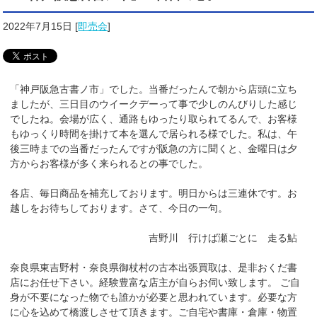
2022年7月15日
[
即売会
]
「神戸阪急古書ノ市」でした。当番だったんで朝から店頭に立ち
ましたが、三日目のウイークデーって事で少しのんびりした感じ
でしたね。会場が広く、通路もゆったり取られてるんで、お客様
もゆっくり時間を掛けて本を選んで居られる様でした。私は、午
後三時までの当番だったんですが阪急の方に聞くと、金曜日は夕
方からお客様が多く来られるとの事でした。
各店、毎日商品を補充しております。明日からは三連休です。お
越しをお待ちしております。さて、今日の一句。
吉野川 行けば瀬ごとに 走る鮎
奈良県東吉野村・奈良県御杖村の古本出張買取は、是非おくだ書
店にお任せ下さい。経験豊富な店主が自らお伺い致します。 ご自
身が不要になった物でも誰かが必要と思われています。必要な方
に心を込めて橋渡しさせて頂きます。ご自宅や書庫・倉庫・物置