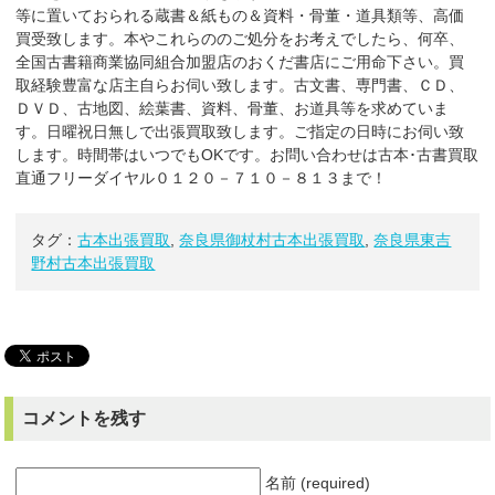
等に置いておられる蔵書＆紙もの＆資料・骨董・道具類等、高価
買受致します。本やこれらののご処分をお考えでしたら、何卒、
全国古書籍商業協同組合加盟店のおくだ書店にご用命下さい。買
取経験豊富な店主自らお伺い致します。古文書、専門書、ＣＤ、
ＤＶＤ、古地図、絵葉書、資料、骨董、お道具等を求めていま
す。日曜祝日無しで出張買取致します。ご指定の日時にお伺い致
します。時間帯はいつでもOKです。お問い合わせは古本･古書買取
直通フリーダイヤル０１２０－７１０－８１３まで！
タグ：
古本出張買取
,
奈良県御杖村古本出張買取
,
奈良県東吉
野村古本出張買取
コメントを残す
名前 (required)