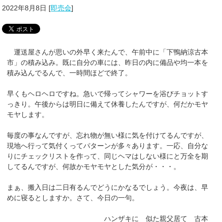
2022年8月8日
[
即売会
]
運送屋さんが思いの外早く来たんで、午前中に「下鴨納涼古本
市」の積み込み。既に自分の車には、昨日の内に備品や均一本を
積み込んでるんで、一時間ほどで終了。
早くもヘロヘロですね。急いで帰ってシャワーを浴びチョットす
っきり。午後からは明日に備えて休養したんですが、何だかモヤ
モヤします。
毎度の事なんですが、忘れ物が無い様に気を付けてるんですが、
現地へ行って気付くってパターンが多々あります。一応、自分な
りにチェックリストを作って、同じヘマはしない様にと万全を期
してるんですが、何故かモヤモヤとした気分が・・・。
まぁ、搬入日は二日有るんでどうにかなるでしょう。今夜は、早
めに寝るとしますか。さて、今日の一句。
ハンザキに 似た親父居て 古本