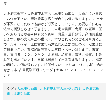
屋
大阪府高槻市・大阪府茨木市の古本出張買取は、是非おくだ書店
にお任せ下さい。経験豊富な店主が自らお伺い致します。 ご自身
が不要になった物でも誰かが必要としています。必要な方に心を
込めて橋渡しさせて頂きます。ご自宅や書庫・倉庫・物置等に置
いておられる蔵書＆紙もの＆資料・骨董・道具類等、高価買受致
します。紙の文化を次の世代へ。本やこれらののご処分をお考え
でしたら、何卒、全国古書籍商業協同組合加盟店のおくだ書店に
ご用命下さい。買取経験豊富な店主自らお伺い致します。古文
書、専門書、ＣＤ、ＤＶＤ、古地図、絵葉書、資料、骨董、お道
具等を求めています。日曜祝日無しで出張買取致します。ご指定
の日時にお伺い致します。時間帯はいつでもOKです。お問い合わ
せは古本･古書買取直通フリーダイヤル０１２０－７１０－８１３
まで！
タグ：
古本出張買取
,
大阪府茨木市古本出張買取
,
大阪府高槻
市古本出張買取