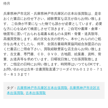
待月
兵庫県神戸市北区・兵庫県神戸市兵庫区の古本出張買取は、是非
おくだ書店にお任せ下さい。経験豊富な店主が自らお伺い致しま
す。 ご自身が不要になった物でも誰かが必要としています。必要
な方に心を込めて橋渡しさせて頂きます。ご自宅や書庫・倉庫・
物置等に置いておられる蔵書＆紙もの＆資料・骨董・道具類等、
高価買受致します。紙の文化を次の世代へ。本やこれらののご処
分をお考えでしたら、何卒、全国古書籍商業協同組合加盟店のお
くだ書店にご用命下さい。買取経験豊富な店主自らお伺い致しま
す。古文書、専門書、ＣＤ、ＤＶＤ、古地図、絵葉書、資料、骨
董、お道具等を求めています。日曜祝日無しで出張買取致しま
す。ご指定の日時にお伺い致します。時間帯はいつでもOKです。
お問い合わせは古本･古書買取直通フリーダイヤル０１２０－７１
０－８１３まで！
タグ：
兵庫県神戸市兵庫区古本出張買取
,
兵庫県神戸市北区古
本出張買取
,
古本出張買取