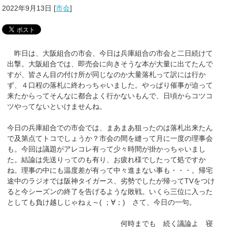
2022年9月13日
[
市会
]
昨日は、大阪組合の市会、今日は兵庫組合の市会と二日続けて
出撃。大阪組合では、即売会に向きそうな本が大量に出てたんで
すが、皆さん目の付け所が同じなのか大量落札って訳には行か
ず、４口程の落札に終わっちゃいました。やっぱり催事が迫って
来たからってそんなに都合よく行かないもんで、日頃からコツコ
ツやってないといけませんね。
今日の兵庫組合での市会では、まあまあ狙ったのは落札出来たん
で及第点てトコでしょうか？市会の間を縫って月に一度の理事会
も。今回は議題がアレコレ有って少々時間が掛かっちゃいまし
た。結論は先送りってのも有り、お疲れ様でしたって処ですか
ね。理事の中にも温度差が有って中々進まない事も・・・。帰宅
途中のラジオでは阪神タイガース、劣勢でしたが帰ってTVをつけ
ると今シーズンの終了を告げるような敗戦。いくら三位に入った
としても負け越しじゃねぇ～( ；∀；) さて、今日の一句。
何時までも 続く議論よ 寝