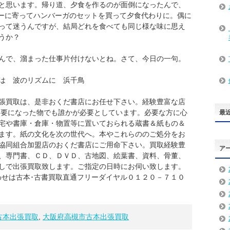
と思います。帰り道、夕食を作るのが面倒になったんで、
ーに寄ってハンバーガのセットを買って夕食代わりに。偶に
って迷うんですが、結局どれを食べても同じ様な味に思え
うか？
んで、溜まった仕事片付けないとね。さて、今日の一句。
ズムに 浜千鳥
張買取は、是非おくだ書店にお任せ下さい。経験豊富な店
不要になった物でも誰かが必要としています。必要な方に心
最
宅や書庫・倉庫・物置等に置いておられる蔵書＆紙もの＆
ます。紙の文化を次の世代へ。本やこれらののご処分をお
協同組合加盟店のおくだ書店にご用命下さい。買取経験豊
ア
、専門書、ＣＤ、ＤＶＤ、古地図、絵葉書、資料、骨董、
しで出張買取致します。ご指定の日時にお伺い致します。
わせは古本･古書買取直通フリーダイヤル０１２０－７１０
古本出張買取
,
大阪府高槻市古本出張買取