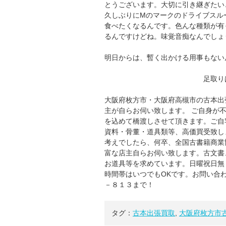
とうございます。大切に引き継ぎたい
久しぶりにMのマークのドライブスル
食べたくなるんです。色んな種類が有
るんですけどね。味覚音痴なんでしょ
明日からは、暫く出かける用事もない
足取りは 波のリ
大阪府枚方市・大阪府高槻市の古本出
主が自らお伺い致します。 ご自身が
を込めて橋渡しさせて頂きます。ご自
資料・骨董・道具類等、高価買受致し
考えでしたら、何卒、全国古書籍商業
富な店主自らお伺い致します。古文書
お道具等を求めています。日曜祝日無
時間帯はいつでもOKです。お問い合
－８１３まで！
タグ：
古本出張買取
,
大阪府枚方市