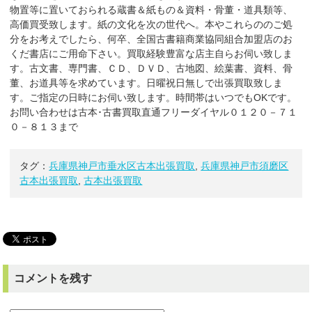
物置等に置いておられる蔵書＆紙もの＆資料・骨董・道具類等、
高価買受致します。紙の文化を次の世代へ。本やこれらののご処
分をお考えでしたら、何卒、全国古書籍商業協同組合加盟店のお
くだ書店にご用命下さい。買取経験豊富な店主自らお伺い致しま
す。古文書、専門書、ＣＤ、ＤＶＤ、古地図、絵葉書、資料、骨
董、お道具等を求めています。日曜祝日無しで出張買取致しま
す。ご指定の日時にお伺い致します。時間帯はいつでもOKです。
お問い合わせは古本･古書買取直通フリーダイヤル０１２０－７１
０－８１３まで
タグ：
兵庫県神戸市垂水区古本出張買取
,
兵庫県神戸市須磨区
古本出張買取
,
古本出張買取
コメントを残す