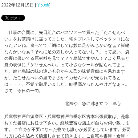
2022年12月15日
[
その他
]
仕事の合間に、先日組合のバスツアーで買った「たこせんべ
い」をお茶請けに齧ってました。蛸をプレスしてペッタンコにな
ったアレね。食べてて「蛸にしては妙に足がみじかいなぁ？飯蛸
なんかいなぁ？それに足の方しか入ってないし？」って思い、袋
の裏に書いてる原材料を見て？？？烏賊ですやん！？よく見ると
袋の表側に「ゲソせんべい」って小さなシールが貼られてまし
た。蛸と烏賊の味の違いも分からん己の味覚音痴にも呆れます
が、たこせんべいの里でまさかイカせんべいが売られてると
は・・・。不覚で御座いました。結構高かったんやけどなぁ～。
さて、今日の一句。
北風や 急に沸き立つ 里心
兵庫県神戸市須磨区・兵庫県神戸市垂水区古本出張買取は、是非
おくだ書店にお任せ下さい。経験豊富な店主が自らお伺い致しま
す。 ご自身が不要になった物でも誰かが必要としています。必要
な方に心を込めて橋渡しさせて頂きます。ご自宅や書庫・倉庫・