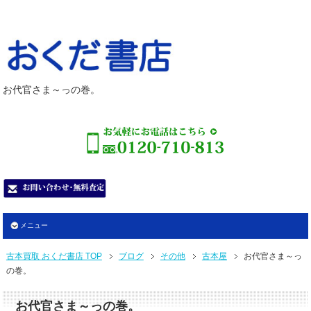
お代官さま～っの巻。
メニュー
古本買取 おくだ書店 TOP
ブログ
その他
古本屋
お代官さま～っ
の巻。
お代官さま～っの巻。