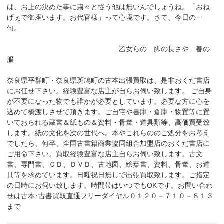
は、お上の決めた事に粛々と従う他は無いんでしょうね。「おね
げぇで御座います。お代官様」って心境です。さて、今日の一
句。
乙女らの 脚の長さや 春の
服
奈良県平群町・奈良県斑鳩町の古本出張買取は、是非おくだ書店
にお任せ下さい。経験豊富な店主が自らお伺い致します。 ご自身
が不要になった物でも誰かが必要としています。必要な方に心を
込めて橋渡しさせて頂きます。ご自宅や書庫・倉庫・物置等に置
いておられる蔵書＆紙もの＆資料・骨董・道具類等、高価買受致
します。紙の文化を次の世代へ。本やこれらののご処分をお考え
でしたら、何卒、全国古書籍商業協同組合加盟店のおくだ書店に
ご用命下さい。買取経験豊富な店主自らお伺い致します。古文
書、専門書、ＣＤ、ＤＶＤ、古地図、絵葉書、資料、骨董、お道
具等を求めています。日曜祝日無しで出張買取致します。ご指定
の日時にお伺い致します。時間帯はいつでもOKです。お問い合わ
せは古本･古書買取直通フリーダイヤル０１２０－７１０－８１３
まで