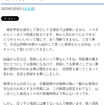
2023年3月8日
[
古本屋
]
確定申告を提出して安心してる場合では御座いません。１０月
からインボイス制度が始まります。前から言われてたんですが、
どうすりゃいいのって感じで、全く理解できません。と言う事
で、今日は仲間のK君から紹介して貰った税理士さんを訪ね、レク
チャーして貰いに行ってきました。
結論から言えば、登録しなさいって事なんですね。領収書の書き
方ひとつにしても面倒になるけど、登録してる業者としてない業
者の選別が行われる事が懸念されるし、信用度も違ってくるって
言われ、当店も登録する事にしました。
税理士さんの言うには、古書籍商や古物商の様に一般のお客様が
主な仕入れ先とする小売業には、この制度は想定されてなく、は
っきりした規定は１０月の実施時期まで判んないそうです。
しかし、泣く子と地頭には勝てないもんで御座います。我々庶民