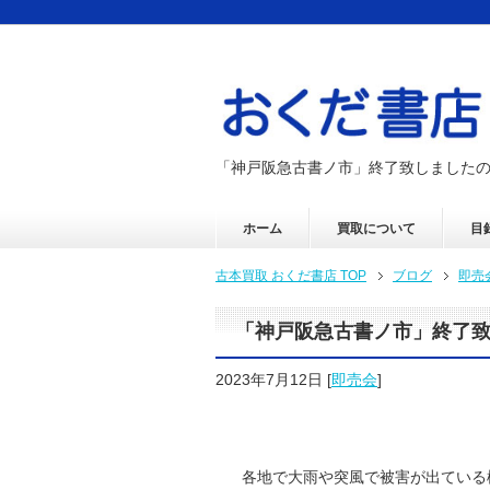
「神戸阪急古書ノ市」終了致しました
ホーム
買取について
目
古本買取 おくだ書店 TOP
ブログ
即売
「神戸阪急古書ノ市」終了
2023年7月12日
[
即売会
]
各地で大雨や突風で被害が出ている