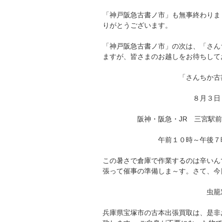
「神戸阪急古書ノ市」も無事終わりま
りがとうございます。
「神戸阪急古書ノ市」の次は、「さん
ますが、皆さまのお越しをお待ちして
「さんちか古書大
８月３日（木）～
阪神・阪急・JR 三宮駅前 
午前１０時～午後７時半 （
この暑さで倉庫で作業するのは辛いん
張って催事の準備しま～す。さて、今
虫籠窓 覗く花
兵庫県宝塚市の古本出張買取は、是非