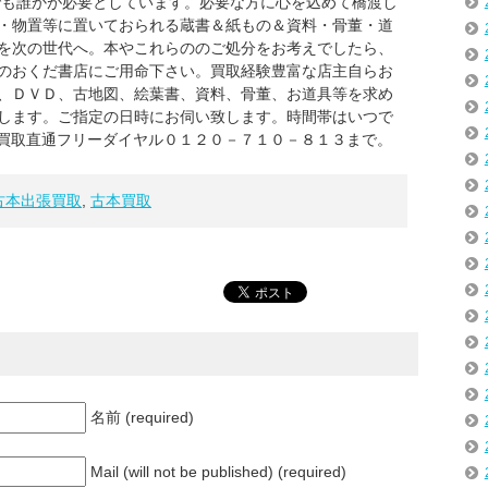
でも誰かが必要としています。必要な方に心を込めて橋渡し
・物置等に置いておられる蔵書＆紙もの＆資料・骨董・道
を次の世代へ。本やこれらののご処分をお考えでしたら、
のおくだ書店にご用命下さい。買取経験豊富な店主自らお
、ＤＶＤ、古地図、絵葉書、資料、骨董、お道具等を求め
します。ご指定の日時にお伺い致します。時間帯はいつで
書買取直通フリーダイヤル０１２０－７１０－８１３まで。
古本出張買取
,
古本買取
名前 (required)
Mail (will not be published) (required)