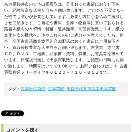
奈良県桜井市の古本出張買取は、是非おくだ書店にお任せ下さ
い。経験豊富な店主が自らお伺い致します。 ご自身が不要になっ
た物でも誰かが必要としています。必要な方に心を込めて橋渡し
させて頂きます。ご自宅や書庫・倉庫・物置等に置いておられる
蔵書＆紙もの＆資料・骨董・道具類等、高価買受致します。紙の
文化を次の世代へ。本やこれらののご処分をお考えでしたら、何
卒、全国古書籍商業協同組合加盟店のおくだ書店にご用命下さ
い。買取経験豊富な店主自らお伺い致します。古文書、専門書、
ＣＤ、ＤＶＤ、古地図、絵葉書、資料、骨董、お道具等を求めて
います。日曜祝日無しで出張買取致します。ご指定の日時にお伺
い致します。時間帯はいつでもOKです。お問い合わせは古本･古書
買取直通フリーダイヤル０１２０－７１０－８１３まで。
タグ：
古本出張買取
,
古本買取
,
奈良県桜井市古本出張買取
コメントを残す