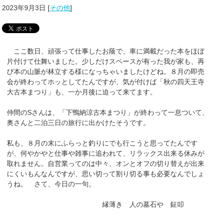
2023年9月3日
[
その他
]
ここ数日、頑張って仕事したお蔭で、車に満載だった本をほぼ
片付けて仕舞いました。少しだけスペースが有った我が家も、再
び本の山脈が林立する様になっちゃいましたけどね。８月の即売
会が終わってホッとしてたんですが、気が付けば「秋の四天王寺
大古本まつり」も、一か月後に迫って来てます。
仲間のSさんは、「下鴨納涼古本まつり」が終わって一息ついて、
奥さんと二泊三日の旅行に出かけたそうです。
私も、８月の末にふらっと釣りにでも行こうと思ってたんです
が、何やかやと仕事や雑事に追われて、リラックス出来る休みが
取れません。自営業ってのは中々、オンとオフの切り替えが出来
にくいもんなんですが、思い切って割り切る事も必要なんでしょ
うね。 さて、今日の一句。
縁薄き 人の墓石や 鉦叩