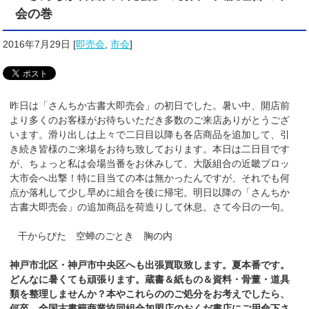
会の巻
2016年7月29日
[
即売会
,
市会
]
昨日は「さんちか古書大即売会」の初日でした。暑い中、開店前
より多くのお客様がお待ちいただき多数のご来店ありがとうござ
います。滑り出しは上々で二日目以降も各店商品を追加して、引
き続き皆様のご来場をお待ち致しております。本日は二日目です
が、ちょっと私は会場当番をお休みして、大阪組合の近畿ブロッ
大市会へ出撃！特に目当ての本は無かったんですが、それでも何
点か落札して少し早めに組合を後に帰宅。明日以降の「さんちか
古書大即売会」の追加商品を荷造りして休息。さて今日の一句。
干からびた 空蝉のごとき 胸の内
神戸市北区・神戸市中央区へも出張買取致します。夏本番です。
どんなに暑くても頑張ります。蔵書＆紙もの＆資料・骨董・道具
類を整理しませんか？本やこれらののご処分をお考えでしたら、
何卒、全国古書籍商業協同組合加盟店のおくだ
書店
にご用命下さ