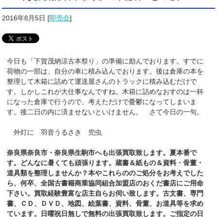
2016年8月5日
[
即売会
]
今日も「下賀茂納涼古本祭り」の準備に励んでおります。すでに
荷物の一部は、自分の車に積み込んでおります。後は倉庫の本を
整理して木箱に詰めて運送屋さんのトラックに積み込むだけで
す。しかしこれが大仕事なんですね。木箱に詰めなおすのは一杯
になった倉庫で行うので、考えただけで憂鬱になってしまいま
す。後二日の内に済ませないといけません。 さて今日の一句。
外灯に 羽音うるさき 兜虫
奈良県奈良市・奈良県生駒市へも出張買取致します。夏本番で
す。どんなに暑くても頑張ります。蔵書＆紙もの＆資料・骨董・
道具類を整理しませんか？本やこれらののご処分をお考えでした
ら、何卒、全国古書籍商業協同組合加盟店のおくだ
書店
にご用命
下さい。買取経験豊富な店主自らお伺い致します。古文書、専門
書、ＣＤ、ＤＶＤ、地図、絵葉書、資料、骨董、お道具等を求め
ています。日曜祝日無しで無料の出張買取致します。ご指定の日