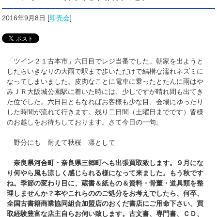
2016年9月8日
[
即売会
]
「ツイン２１古本市」六日目でレジ当番でした。朝家を出ようと
したらいきなりの大雨で駅まで歩いただけで結構な濡れネズミに
なってしまいました。皮肉なことに電車に乗ったとたんに雨はや
みＪＲ大阪城公園駅に着いた時には、少しですが晴れ間も出てき
た位でした。六日目ともなればお客様も少な目、会場にゆったり
した時間が流れて行きます。残り二日間（土曜日までです）皆様
のお越しをお待ちしております。さて今日の一句。
野分にも 耐えて秋桜 凛として
奈良県河合町・奈良県三郷町へも出張買取致します。９月にな
り何やら風も涼しく感じられる様になって来ました。もう秋です
ね。季節の変わり目に、蔵書＆紙もの＆資料・骨董・道具類を整
理しませんか？本やこれらののご処分をお考えでしたら、何卒、
全国古書籍商業協同組合加盟店のおくだ
書店
にご用命下さい。買
取経験豊富な店主自らお伺い致します。古文書、専門書、ＣＤ、