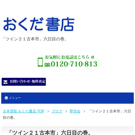
「ツイン２１古本市」六日目の巻。
メニュー
古本買取 おくだ書店 TOP
ブログ
即売会
「ツイン２１古本市」六日
目の巻。
「ツイン２１古本市」六日目の巻。