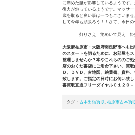
に痛めた腰が影響しているようです。
復力が鈍っているようです。マッサー
歳を取ると良い事は一つもございませ
して今年も頑張ろう！！さて、今日の
灯りさえ 艶めいて見え 姫
大阪府柏原市・大阪府羽曳野市へも出
のスタートを切るために、お部屋もス
整理しませんか？本やこれらののご処
店のおくだ
書店
にご用命下さい。買取
Ｄ、ＤＶＤ、古地図、絵葉書、資料、
致します。ご指定の日時にお伺い致し
書買取直通フリーダイヤル０１２０－
タグ：
古本出張買取
,
柏原市古本買