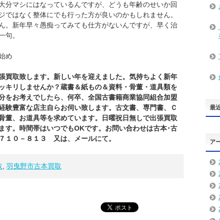
大分マシにはなっているんですが、どうも年齢のせいか回
ジではなく整体にでも行った方が良いのかもしれません。
ん。新年早々愚痴ってみても仕方がないんですが、早く治
一句。
始め
張買取致します。新しい年を迎えました。気持ちよく新年
ッキリしませんか？
蔵書＆紙もの＆資料・骨董・道具類を
分をお考えでしたら、何卒、全国古書籍商業協同組合加盟
経験豊富な店主自らお伺い致します。古文書、専門書、Ｃ
最
骨董、お道具等を求めています。日曜祝日無しで出張買取
ます。時間帯はいつでもOKです。お問い合わせは古本･古
７１０－８１３ 又は、メールにて。
ア
取
,
羽曳野市古本買取