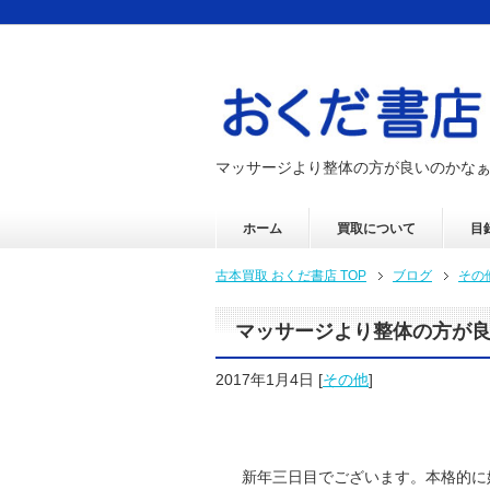
マッサージより整体の方が良いのかな
ホーム
買取について
目
古本買取 おくだ書店 TOP
ブログ
その
マッサージより整体の方が
2017年1月4日
[
その他
]
新年三日目でございます。本格的に