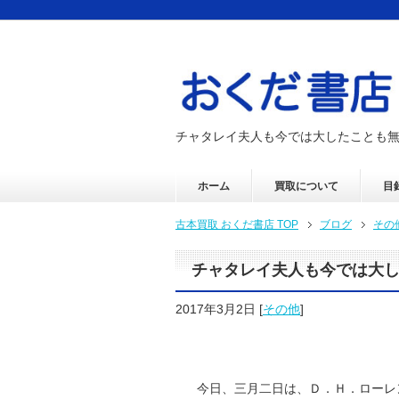
チャタレイ夫人も今では大したことも
ホーム
買取について
目
古本買取 おくだ書店 TOP
ブログ
その
チャタレイ夫人も今では大
2017年3月2日
[
その他
]
今日、三月二日は、Ｄ．Ｈ．ローレ