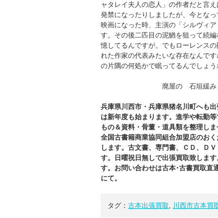
ャタレイ夫人の恋人」の作者だと言え
発禁になったりしましたが、今となっ
映画になった時、主演の「シルヴィア
す。その後二匹目の泥鰌を狙って続編
憶してるんですが。でもローレンスの
れた作家の代表みたいな存在なんです
の片隅の何処かで眠ってるんでしょう
廃屋の 石垣緩み 草
兵庫県川西市・兵庫県猪名川町へも出
は新年度も始まります。進学や転勤等
もの＆資料・骨董・道具類を整理しま
全国古書籍商業協同組合加盟店のおく
します。古文書、専門書、ＣＤ、ＤＶ
す。日曜祝日無しで出張買取致します
す。お問い合わせは古本･古書買取直
にて。
タグ：
古本出張買取
,
川西市古本買