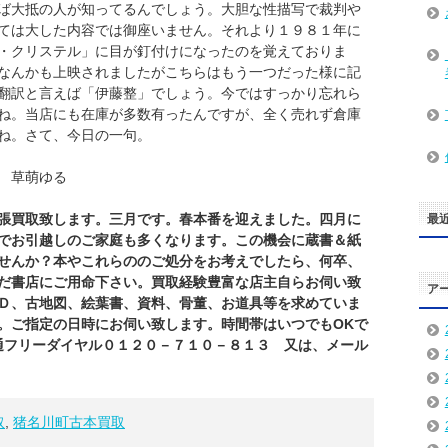
ば大抵の人が知ってるんでしょう。大胆な性描写で裁判や
ては大した内容では御座いません。それより１９８１年に
・クリステル」に目が釘付けになったのを覚えておりま
なんかも上映されましたがこちらはもう一つだった様に記
翻訳と言えば「伊藤整」でしょう。今ではすっかり忘れら
ね。当店にも在庫が多数有ったんですが、全く売れず倉庫
ね。さて、今日の一句。
萌ゆる
張買取致します。三月です。春本番を迎えました。四月に
最
でお引越しのご家庭も多くなります。この機会に
蔵書＆紙
せんか？本やこれらののご処分をお考えでしたら、何卒、
だ
書店
にご用命下さい。買取経験豊富な店主自らお伺い致
ア
Ｄ、古地図、絵葉書、資料、骨董、お道具等を求めていま
。ご指定の日時にお伺い致します。時間帯はいつでもOKで
通フリーダイヤル０１２０－７１０－８１３ 又は、メール
取
,
猪名川町古本買取