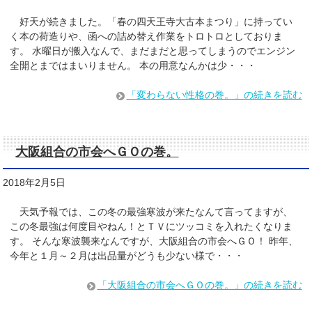
好天が続きました。「春の四天王寺大古本まつり」に持ってい
く本の荷造りや、函への詰め替え作業をトロトロとしておりま
す。 水曜日が搬入なんで、まだまだと思ってしまうのでエンジン
全開とまではまいりません。 本の用意なんかは少・・・
「変わらない性格の巻。」の続きを読む
大阪組合の市会へＧＯの巻。
2018年2月5日
天気予報では、この冬の最強寒波が来たなんて言ってますが、
この冬最強は何度目やねん！とＴＶにツッコミを入れたくなりま
す。 そんな寒波襲来なんですが、大阪組合の市会へＧＯ！ 昨年、
今年と１月～２月は出品量がどうも少ない様で・・・
「大阪組合の市会へＧＯの巻。」の続きを読む